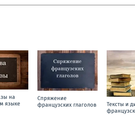
азы на
Спряжение
м языке
Тексты и д
французских глаголов
французск