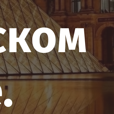
ском
.