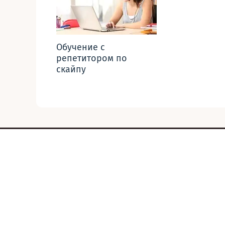
Обучение с
репетитором по
скайпу
22
.
07
.
2026
Глагол try с инфинитивом