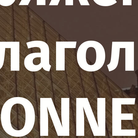
лаго
ONNE