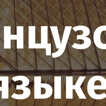
нцуз
языке