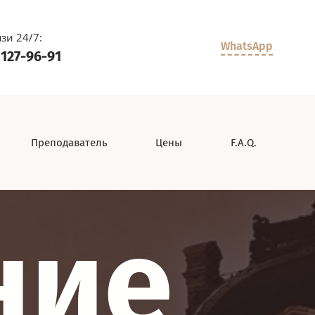
зи 24/7:
WhatsApp
 127-96-91
Преподаватель
Цены
F.A.Q.
ние