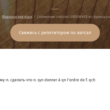
/
/
Французский язык
Спряжение глагола ORDONNER во французск
Свяжись с репетитором по ватсап
у-л. сделать что-л. syn donner à qn l'ordre de f. qch