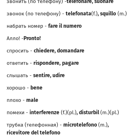
звонить (по телефону) -
telefonare,
suonare
звонок (по телефону) -
telefonata
(f.)
,
squillo
(m.)
набрать номер -
fare il numero
Алло! -
Pronto!
спросить -
chiedere, domandare
ответить -
rispondere,
pagare
слышать -
sentire, udire
хорошо -
bene
плохо -
male
помехи -
interferenze
(f.)(pl.)
, disturbil
(m.)(pl.)
трубка (телефонная) -
microtelefono
(m.)
,
ricevitore del telefono