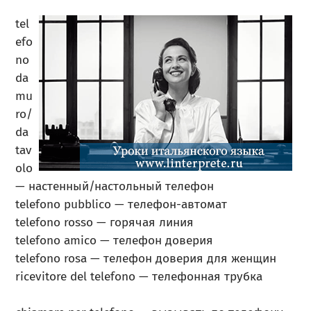
tel
efo
no
da
mu
ro/
da
tav
olo
— настенный/настольный телефон
telefono pubblico — телефон-автомат
telefono rosso — горячая линия
telefono amico — телефон доверия
telefono rosa — телефон доверия для женщин
ricevitore del telefono — телефонная трубка