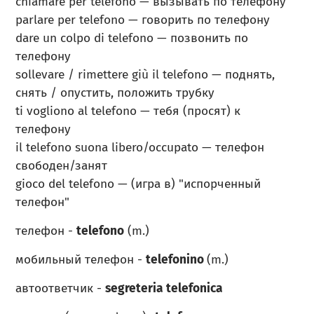
chiamare per telefono — вызывать по телефону
parlare per telefono — говорить по телефону
dare un colpo di telefono — позвонить по
телефону
sollevare / rimettere giù il telefono — поднять,
снять / опустить, положить трубку
ti vogliono al telefono — тебя (просят) к
телефону
il telefono suona libero/occupato — телефон
свободен/занят
gioco del telefono — (игра в) "испорченный
телефон"
телефон -
telefono
(m.)
мобильный телефон -
telefonino
(m.)
автоответчик -
segreteria
telefonica