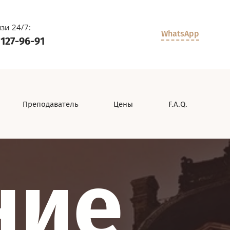
зи 24/7:
WhatsApp
 127-96-91
Преподаватель
Цены
F.A.Q.
ние