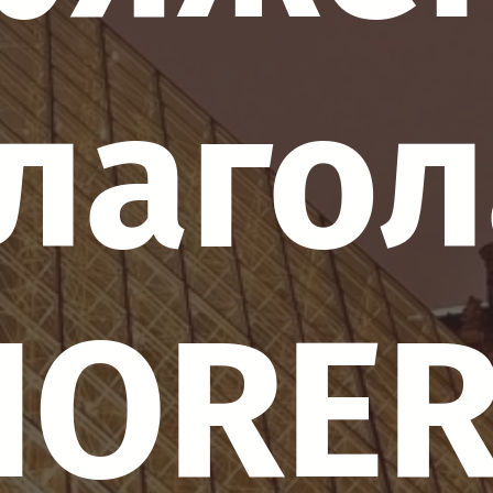
глагол
NORER