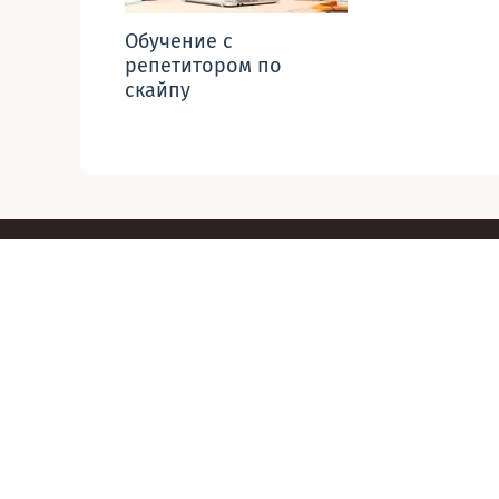
Обучение с
репетитором по
скайпу
22
.
07
.
2026
Глагол try с инфинитивом
Читать больше