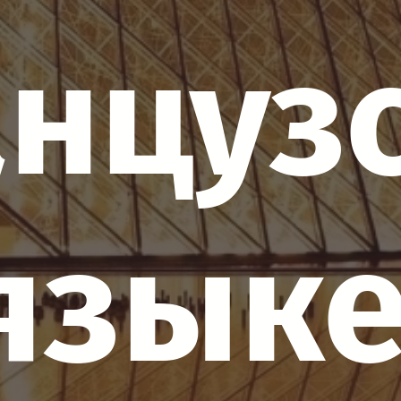
нцуз
языке