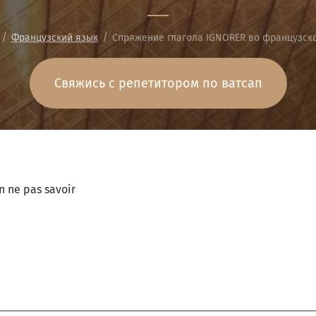
/
/
Французский язык
Спряжение глагола IGNORER во французско
Свяжись с репетитором по ватсап
n ne pas savoir