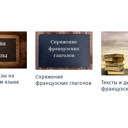
азы на
Спряжение
м языке
Тексты и д
французских глаголов
французск