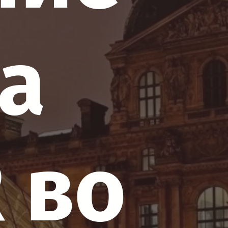
а
 во