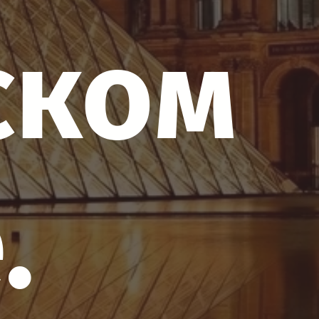
ском
.