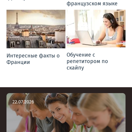
французском языке
Обучение с
Интересные факты о
репетитором по
Франции
скайпу
22
.
07
.
2026